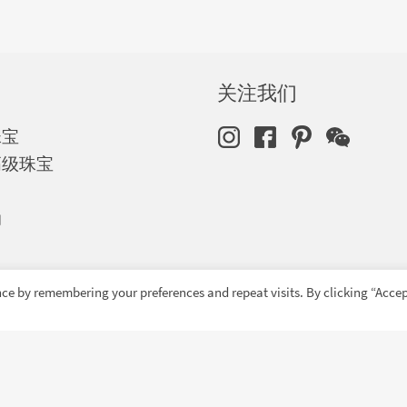
关注我们
珠宝
高级珠宝
动
ce by remembering your preferences and repeat visits. By clicking “Accep