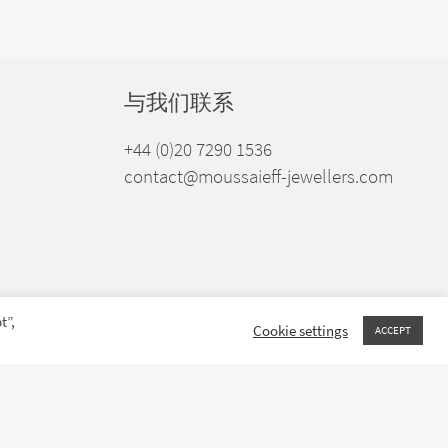
与我们联系
+44 (0)20 7290 1536
contact@moussaieff-jewellers.com
t”,
Cookie settings
ACCEPT