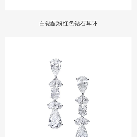
白钻配粉红色钻石耳环