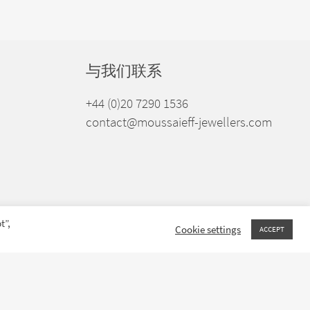
与我们联系
+44 (0)20 7290 1536
contact@moussaieff-jewellers.com
t”,
Cookie settings
ACCEPT