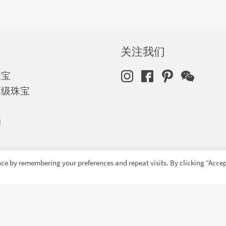
关注我们
珠宝
高级珠宝
动
ce by remembering your preferences and repeat visits. By clicking “Accep