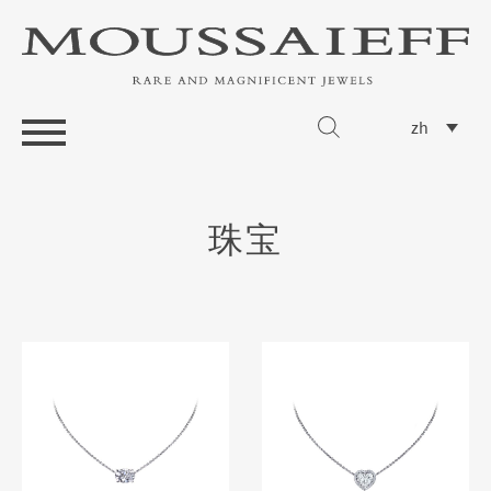
zh
珠宝