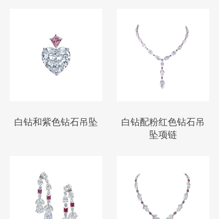
白钻和紫色钻石吊坠
白钻配粉红色钻石吊
坠项链