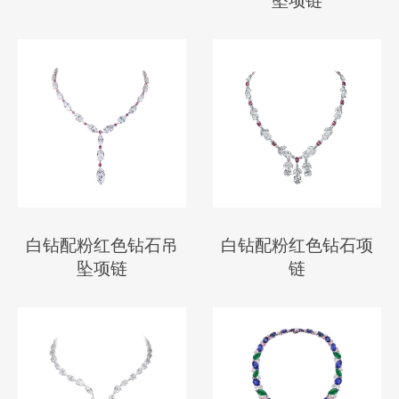
坠项链
白钻配粉红色钻石吊
白钻配粉红色钻石项
坠项链
链