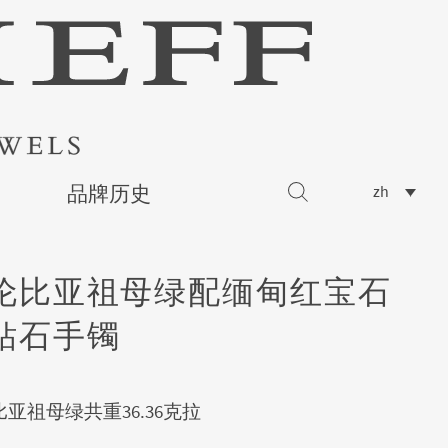
品牌历史
zh
伦比亚祖母绿配缅甸红宝石
钻石手镯
亚祖母绿共重36.36克拉