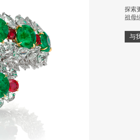
探索
祖母
与