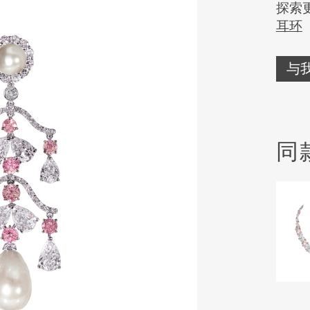
探索
耳环
与
同