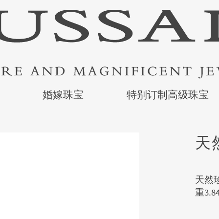
婚嫁珠宝
特别订制高级珠宝
天
天然珍
重3.