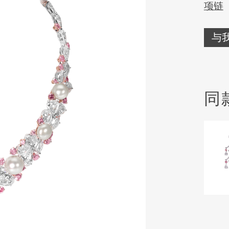
项链
与
同