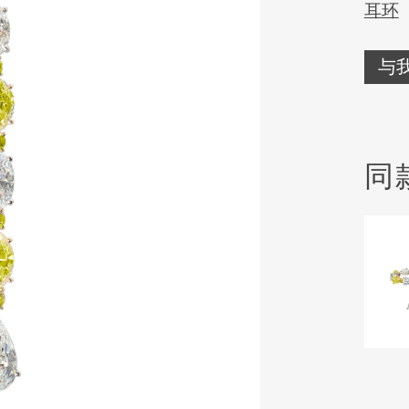
耳环
与
同