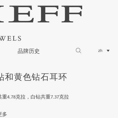
品牌历史
zh
钻和黄色钻石耳环
重4.78克拉，白钻共重7.37克拉
更多