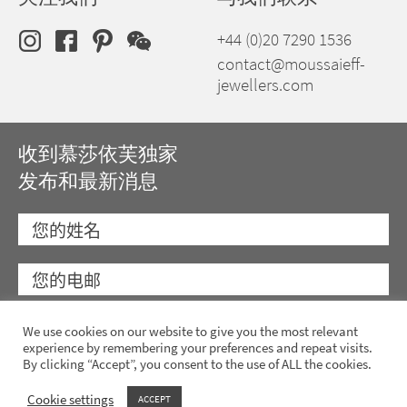
+44 (0)20 7290 1536
contact@moussaieff-
jewellers.com
收到慕莎依芙独家
发布和最新消息
We use cookies on our website to give you the most relevant
experience by remembering your preferences and repeat visits.
By clicking “Accept”, you consent to the use of ALL the cookies.
Cookie settings
ACCEPT