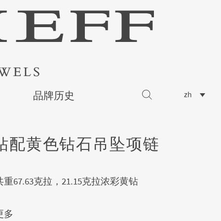
品牌历史
zh
钻配黄色钻石吊坠项链
重67.63克拉，21.15克拉浓彩黄钻
更多