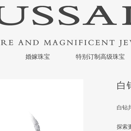
婚嫁珠宝
特别订制高级珠宝
白
白钻共
探索