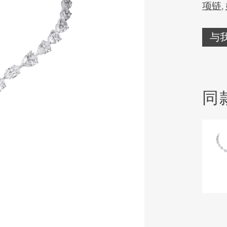
项链
,
与
同