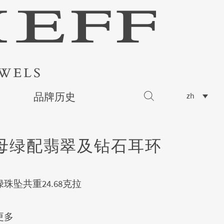
品牌历史
zh
母绿配翡翠及钻石耳环
珠坠共重24.68克拉
更多