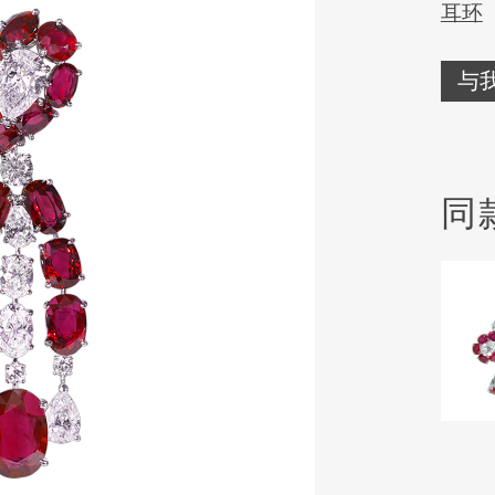
耳环
与
同