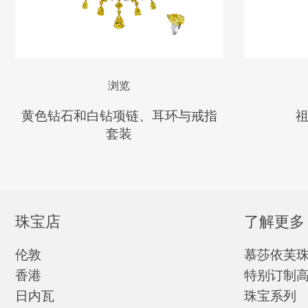
浏览
黄色钻石和白钻项链、耳环与戒指
套装
珠宝店
了解更多
伦敦
慕莎依芙
香港
特别订制
日内瓦
珠宝系列