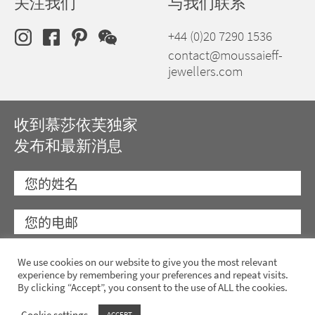
关注我们
与我们联系
+44 (0)20 7290 1536
contact@moussaieff-
jewellers.com
收到慕莎依芙独家
发布和最新消息
We use cookies on our website to give you the most relevant
experience by remembering your preferences and repeat visits.
By clicking “Accept”, you consent to the use of ALL the cookies.
Cookie settings
ACCEPT