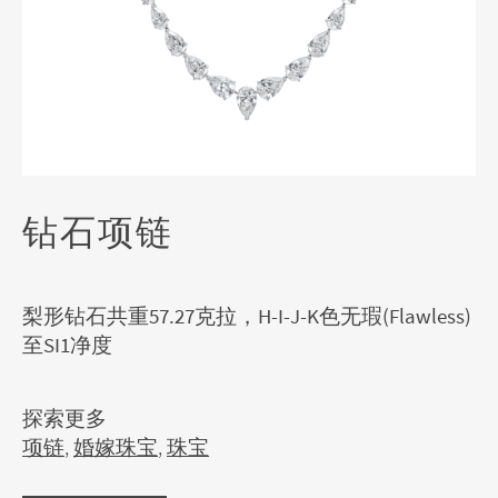
钻石项链
梨形钻石共重57.27克拉，H-I-J-K色无瑕(Flawless)
至SI1净度
探索更多
项链
,
婚嫁珠宝
,
珠宝