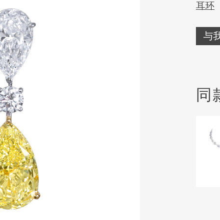
耳环
与
同