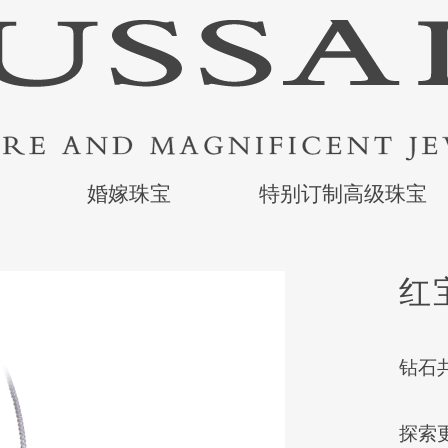
婚嫁珠宝
特别订制高级珠宝
红
钻石共
探索