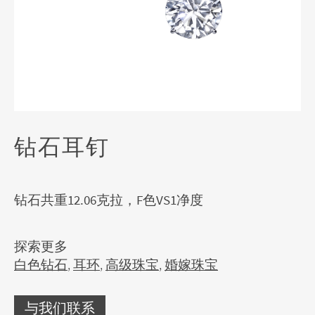
钻石耳钉
钻石共重12.06克拉，F色VS1净度
探索更多
白色钻石
,
耳环
,
高级珠宝
,
婚嫁珠宝
与我们联系