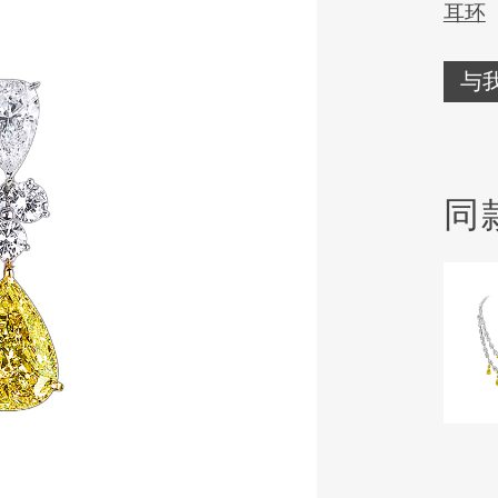
耳环
与
同